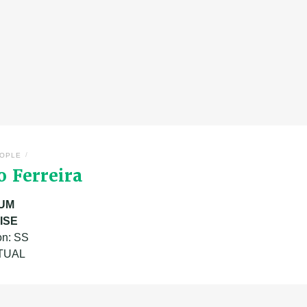
/
OPLE
o Ferreira
UM
SISE
on: SS
ATUAL