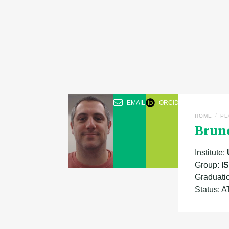
EMAIL
ORCID
/
HOME
PE
Brun
Institute:
Group:
I
Graduati
Status: 