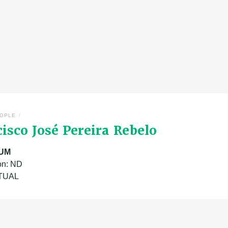
/
OPLE
isco José Pereira Rebelo
UM
on: ND
ATUAL